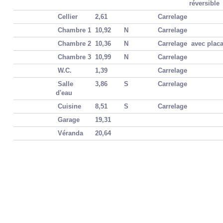
réversible
Cellier
2,61
Carrelage
Chambre 1
10,92
N
Carrelage
Chambre 2
10,36
N
Carrelage
avec plac
Chambre 3
10,99
N
Carrelage
W.C.
1,39
Carrelage
Salle
3,86
S
Carrelage
d'eau
Cuisine
8,51
S
Carrelage
Garage
19,31
Véranda
20,64