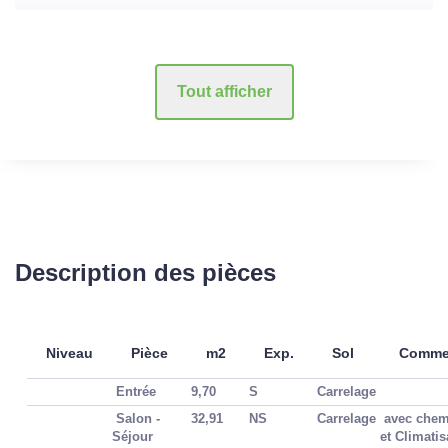
Tout afficher
Description des pièces
Niveau
Pièce
m2
Exp.
Sol
Commen
Entrée
9,70
S
Carrelage
Salon -
32,91
NS
Carrelage
avec chemi
Séjour
et Climatis