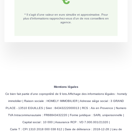
Mentions légales
Ce bien fait partie d'une copropriété de 9 lots.Affichage des informations légales : homely
immobilier | Raison sociale : HOMELY IMMOBILIER | Adresse siège social : 3 GRAND
PLACE - 13510 EGUILLES | Siret : 84343222000013 | RCS : Aix en Provence | Numero
TVA Intracommunautaire : FR68843432220 | Forme juridique : SARL unipersonnelle |
Capital social : 10 000 | Assurance RCP : VD 7.000.001/21320 |
Carte T : CPI 1310 2018 000 038 612 | Date de délivrance : 2018-12-28 | Lieu de