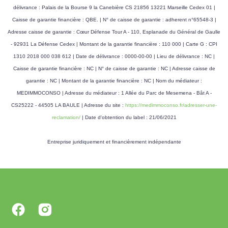
délivrance : Palais de la Bourse 9 la Canebière CS 21856 13221 Marseille Cedex 01 |
Caisse de garantie financière : QBE. | N° de caisse de garantie : adherent n°65548-3 |
Adresse caisse de garantie : Cœur Défense Tour A - 110, Esplanade du Général de Gaulle
- 92931 La Défense Cedex | Montant de la garantie financière : 110 000 | Carte G : CPI
1310 2018 000 038 612 | Date de délivrance : 0000-00-00 | Lieu de délivrance : NC |
Caisse de garantie financière : NC | N° de caisse de garantie : NC | Adresse caisse de
garantie : NC | Montant de la garantie financière : NC | Nom du médiateur :
MEDIMMOCONSO | Adresse du médiateur : 1 Allée du Parc de Mesemena - Bât A -
CS25222 - 44505 LA BAULE | Adresse du site :
https://medimmoconso.fr/adresser-une-
reclamation/
| Date d'obtention du label : 21/06/2021
Entreprise juridiquement et financièrement indépendante